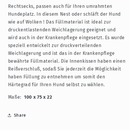
x
x
Rechtsecks, passen auch für Ihren umrahmten
22
22
Hundeplatz. In diesem Nest oder schläft der Hund
cm
cm
-
-
wie auf Wolken ! Das Füllmaterial ist ideal zur
orthopädisch
orthopädisch
druckentlastenden Weichlagerung geeignet und
getestet
getestet
wird auch in der Krankenpflege eingesetzt. Es wurde
speziell entwickelt zur druckverteilenden
Weichlagerung und ist das in der Krankenpflege
bewährte Füllmaterial. Die Innenkissen haben einen
Reißverschluß, sodaß Sie jederzeit die Möglichkeit
haben Füllung zu entnehmen um somit den
Härtegrad für Ihren Hund selbst zu wählen.
Maße:
100 x 75 x 22
Share