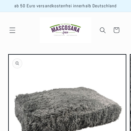
Direkt
ab 50 Euro versandkostenfrei innerhalb Deutschland
zum
Inhalt
Warenkorb
oduktinformationen
ingen