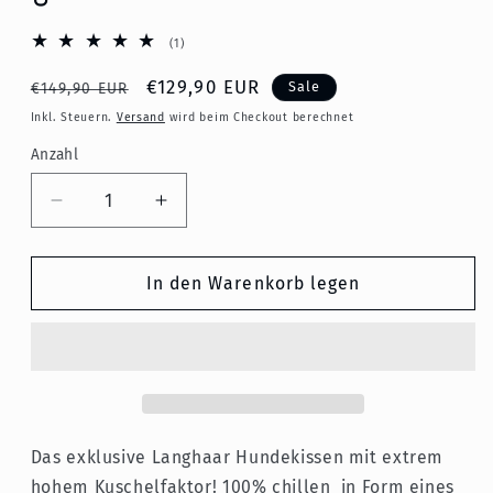
1
(1)
Bewertungen
insgesamt
Normaler
Verkaufspreis
€129,90 EUR
Sale
€149,90 EUR
Preis
Inkl. Steuern.
Versand
wird beim Checkout berechnet
Anzahl
Verringere
Erhöhe
die
die
Menge
Menge
für
für
In den Warenkorb legen
Hundekissen
Hundekissen
Theo
Theo
-
-
flauschig,
flauschig,
Langhaar
Langhaar
100
100
x
x
Das exklusive Langhaar Hundekissen mit extrem
75
75
hohem Kuschelfaktor! 100% chillen in Form eines