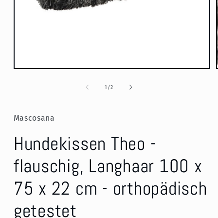
Medien
1
in
von
1
/
2
Modal
öffnen
Mascosana
Hundekissen Theo -
flauschig, Langhaar 100 x
75 x 22 cm - orthopädisch
getestet