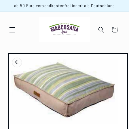
Direkt
ab 50 Euro versandkostenfrei innerhalb Deutschland
zum
Inhalt
Warenkorb
oduktinformationen
ingen