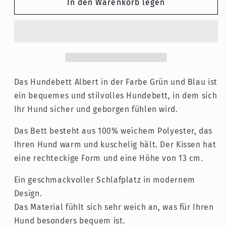
für
für
In den Warenkorb legen
Hundebett
Hundebett
Albert
Albert
-
-
Grün
Grün
Blau
Blau
-
-
103
103
Das Hundebett Albert in der Farbe Grün und Blau ist
x
x
ein bequemes und stilvolles Hundebett, in dem sich
88
88
Ihr Hund sicher und geborgen fühlen wird.
x
x
13
13
Das Bett besteht aus 100% weichem Polyester, das
cm
cm
Ihren Hund warm und kuschelig hält. Der Kissen hat
eine rechteckige Form und eine Höhe von 13 cm.
Ein geschmackvoller Schlafplatz in modernem
Design.
Das Material fühlt sich sehr weich an, was für Ihren
Hund besonders bequem ist.