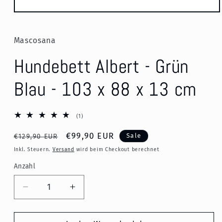
Medien
1
in
Modal
Mascosana
öffnen
Hundebett Albert - Grün
Blau - 103 x 88 x 13 cm
1
(1)
Bewertungen
insgesamt
Normaler
Verkaufspreis
€99,90 EUR
Sale
€129,90 EUR
Preis
Inkl. Steuern.
Versand
wird beim Checkout berechnet
Anzahl
Verringere
Erhöhe
die
die
Menge
Menge