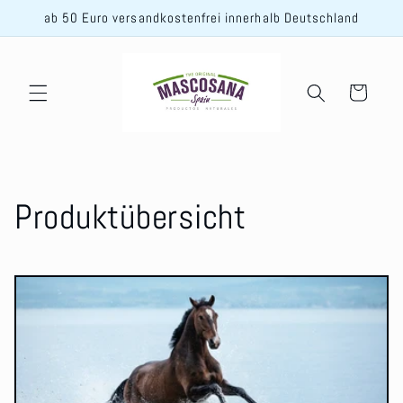
Direkt
ab 50 Euro versandkostenfrei innerhalb Deutschland
zum
Inhalt
Warenkorb
K
Produktübersicht
a
t
e
g