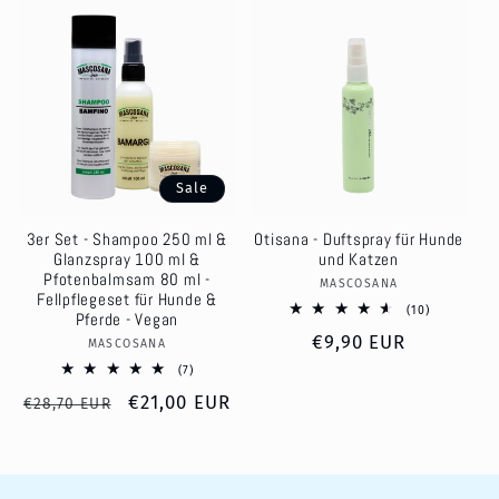
Sale
3er Set - Shampoo 250 ml &
Otisana - Duftspray für Hunde
Glanzspray 100 ml &
und Katzen
Pfotenbalmsam 80 ml -
MASCOSANA
Anbieter:
Fellpflegeset für Hunde &
10
(10)
Pferde - Vegan
Bewertung
Normaler
€9,90 EUR
insgesamt
MASCOSANA
Anbieter:
Preis
7
(7)
Bewertungen
Normaler
Verkaufspreis
€21,00 EUR
insgesamt
€28,70 EUR
Preis