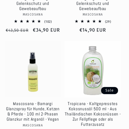
Gelenkschutz und
Gelenkschutz und
Gewebeaufbau
Gewebeaufbau
MASCOSANA
Anbieter:
MASCOSANA
Anbieter:
102
29
(102)
(29)
Bewertungen
Bewertung
Normaler
Verkaufspreis
€34,90 EUR
Normaler
€14,90 EUR
insgesamt
insgesamt
€43,50 EUR
Preis
Preis
Sale
Mascosana - Bamargi
Tropicana - Kaltgepresstes
Glanzspray für Hunde, Katzen
Kokosnussöl 500 ml - Aus
& Pferde - 100 ml 2-Phasen
Thailändischen Kokosnüssen -
Glanzkur mit Arganöl - Vegan
Zur Fellpflege oder als
Futterzusatz
MASCOSANA
Anbieter: