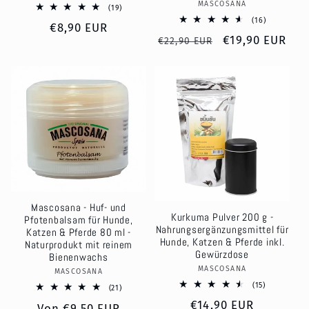
MASCOSANA
Anbieter:
19
(19)
Bewertungen
16
(16)
Normaler
€8,90 EUR
insgesamt
Bewertung
Normaler
Verkaufspreis
€19,90 EUR
insgesamt
€22,90 EUR
Preis
Preis
Mascosana - Huf- und
Kurkuma Pulver 200 g -
Pfotenbalsam für Hunde,
Nahrungsergänzungsmittel für
Katzen & Pferde 80 ml -
Hunde, Katzen & Pferde inkl.
Naturprodukt mit reinem
Gewürzdose
Bienenwachs
MASCOSANA
Anbieter:
MASCOSANA
Anbieter:
15
(15)
21
(21)
Bewertung
Bewertungen
Normaler
€14,90 EUR
insgesamt
Normaler
Von €9,50 EUR
insgesamt