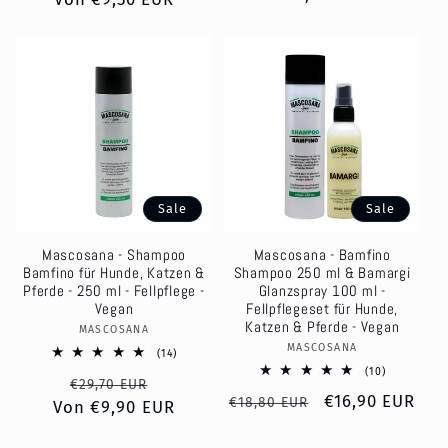
Preis
Preis
Sale
Sale
Mascosana - Shampoo
Mascosana - Bamfino
Bamfino für Hunde, Katzen &
Shampoo 250 ml & Bamargi
Pferde - 250 ml - Fellpflege -
Glanzspray 100 ml -
Vegan
Fellpflegeset für Hunde,
Katzen & Pferde - Vegan
MASCOSANA
Anbieter:
MASCOSANA
Anbieter:
14
(14)
Bewertungen
10
(10)
Normaler
Verkaufspreis
insgesamt
€29,70 EUR
Bewertung
Normaler
Verkaufspreis
€16,90 EUR
insgesamt
€18,80 EUR
Von €9,90 EUR
Preis
Preis