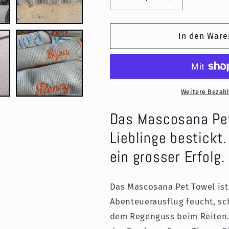
Verringere
Erhöhe
die
die
Menge
Menge
für
für
In den Ware
Mascosana
Mascosana
-
-
Pet
Pet
Towel
Towel
-
-
Weitere Bezah
personalisierts,
personalisiert
saugstarkes
saugstarkes
Das Mascosana Pet
Handtuch
Handtuch
Lieblinge bestickt
für
für
Hunde,
Hunde,
ein grosser Erfolg.
Katzen
Katzen
und
und
Pferde
Pferde
Das Mascosana Pet Towel ist
-
-
Abenteuerausflug feucht, sc
in
in
grau
grau
dem Regenguss beim Reiten. E
mit
mit