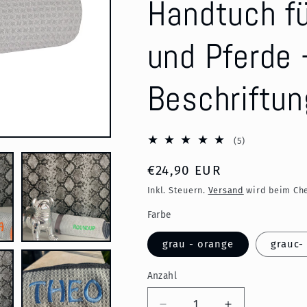
Handtuch f
und Pferde -
Beschriftun
5
(5)
Bewertungen
Normaler
€24,90 EUR
insgesamt
Preis
Inkl. Steuern.
Versand
wird beim Che
Farbe
grau - orange
grauc-
Anzahl