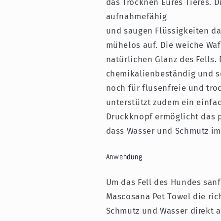
das Trocknen Eures Tieres. 
farbiger
farbiger
aufnahmefähig
Beschriftung
Beschriftung
und saugen Flüssigkeiten da
mühelos auf. Die weiche Waf
natürlichen Glanz des Fells. 
chemikalienbeständig und s
noch für flusenfreie und tr
unterstützt zudem ein einfa
Druckknopf ermöglicht das p
dass Wasser und Schmutz im
Anwendung
Um das Fell des Hundes sanft
Mascosana Pet Towel die ric
Schmutz und Wasser direkt a