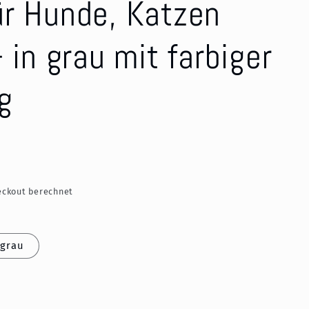
ür Hunde, Katzen
 in grau mit farbiger
g
ckout berechnet
 grau