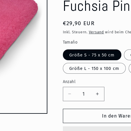
Fuchsia Pi
Normaler
€29,90 EUR
Preis
Inkl. Steuern.
Versand
wird beim Che
Tamaño
Größe S - 75 x 50 cm
Größe L - 150 x 100 cm
Anzahl
Verringere
Erhöhe
die
die
Menge
Menge
für
für
In den Ware
Schlafmatte
Schlafmatte
Barby-
Barby-