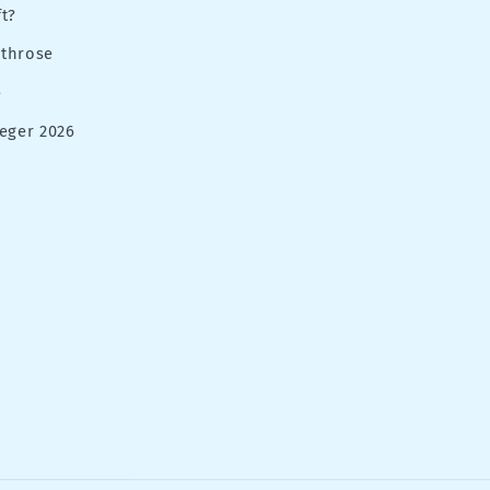
t?
rthrose
e
eger 2026