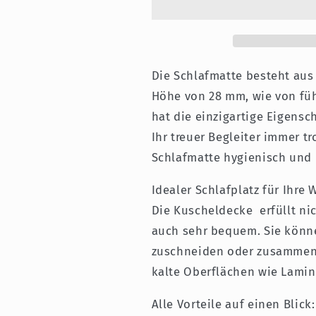
Kuscheldecke
Kuscheldeck
-
-
Rutschfest
Rutschfest
-
-
Fuchsia
Fuchsia
Die Schlafmatte besteht aus
Pink
Pink
Höhe von 28 mm, wie von füh
-
-
hat die einzigartige Eigensc
28
28
mm
mm
Ihr treuer Begleiter immer tr
Schlafmatte
hygienisch und 
Idealer Schlafplatz für Ihr
Die Kuscheldecke erfüllt nic
auch sehr bequem. Sie könn
zuschneiden oder zusammenle
kalte Oberflächen wie Lamin
Alle Vorteile auf einen Blick: