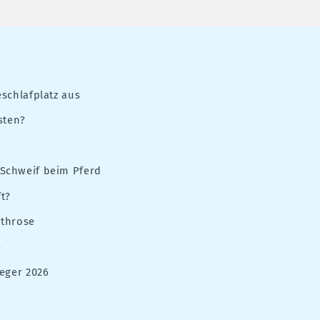
schlafplatz aus
sten?
Schweif beim Pferd
t?
rthrose
e
eger 2026