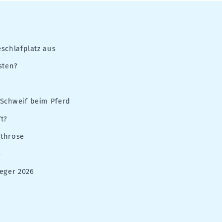
schlafplatz aus
sten?
Schweif beim Pferd
t?
rthrose
e
eger 2026