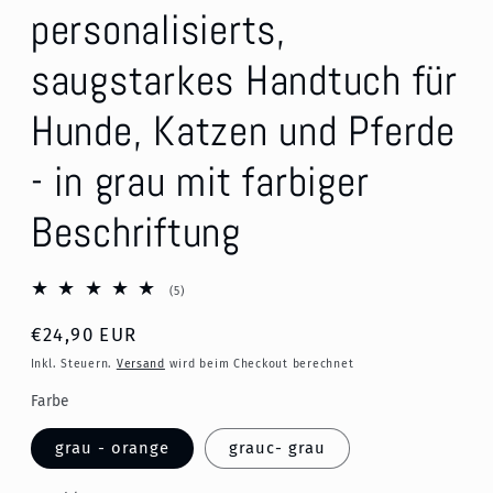
personalisierts,
saugstarkes Handtuch für
Hunde, Katzen und Pferde
- in grau mit farbiger
Beschriftung
5
(5)
Bewertungen
insgesamt
Normaler
€24,90 EUR
Preis
Inkl. Steuern.
Versand
wird beim Checkout berechnet
Farbe
grau - orange
grauc- grau