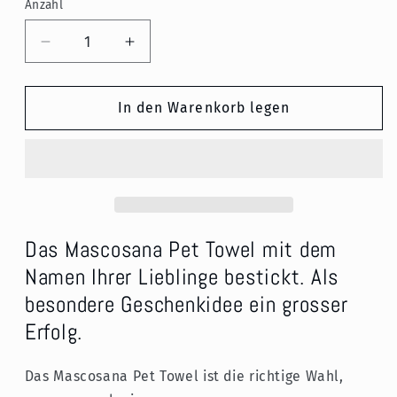
Anzahl
Verringere
Erhöhe
die
die
Menge
Menge
für
für
In den Warenkorb legen
Mascosana
Mascosana
-
-
Pet
Pet
Towel
Towel
-
-
personalisierts,
personalisierts,
saugstarkes
saugstarkes
Das Mascosana Pet Towel mit dem
Handtuch
Handtuch
Namen Ihrer Lieblinge bestickt. Als
für
für
besondere Geschenkidee ein grosser
Hunde,
Hunde,
Katzen
Katzen
Erfolg.
und
und
Pferde
Pferde
Das Mascosana Pet Towel ist die richtige Wahl,
-
-