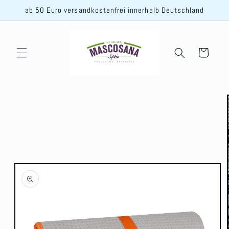
Direkt
ab 50 Euro versandkostenfrei innerhalb Deutschland
zum
Inhalt
Warenkorb
oduktinformationen
ingen