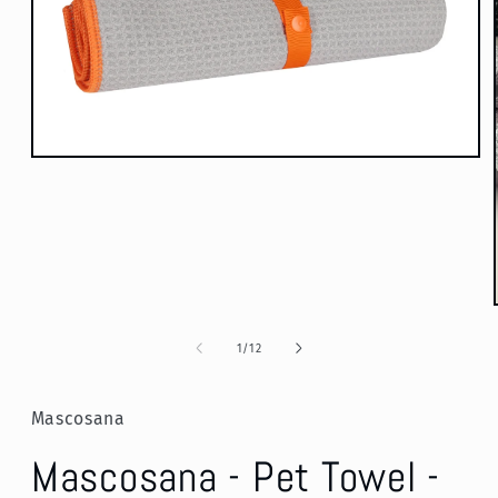
Medien
1
in
Modal
öffnen
von
1
/
12
Mascosana
Mascosana - Pet Towel -