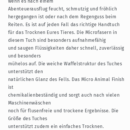
in
in
wenn es nach einem
grau
grau
Abenteuerausflug feucht, schmutzig und fröhlich
mit
mit
hergegangen ist oder nach dem Regenguss beim
farbiger
farbiger
Reiten. Es ist auf jeden Fall das richtige Handtuch
Beschriftung
Beschriftung
für das Trocknen Eures Tieres. Die Microfasern in
diesem Tuch sind besonders aufnahmefähig
und saugen Flüssigkeiten daher schnell, zuverlässig
und besonders
mühelos auf. Die weiche Waffelstruktur des Tuches
unterstützt den
natürlichen Glanz des Fells. Das Micro Animal Finish
ist
chemikalienbeständig und sorgt auch nach vielen
Maschinenwäschen
noch für flusenfreie und trockene Ergebnisse. Die
Größe des Tuches
unterstützt zudem ein einfaches Trocknen.